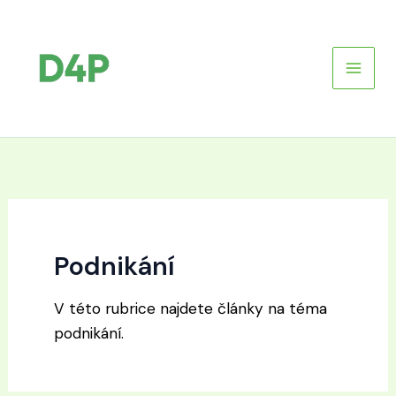
Přeskočit
na
obsah
Podnikání
V této rubrice najdete články na téma
podnikání.