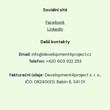
Sociální sítě
Facebook
LinkedIn
Další kontakty
Email:
info@development4project.cz
Telefon:
+420 603 922 253
Fakturační údaje:
Development4project s. r. o.,
IČO: 08240001, Babín 6, 341 01
V obchodním rejstříku je zapsána pod spisovou
značkou Krajského soudu v Plzni v oddílu C,
vložce číslo 42909