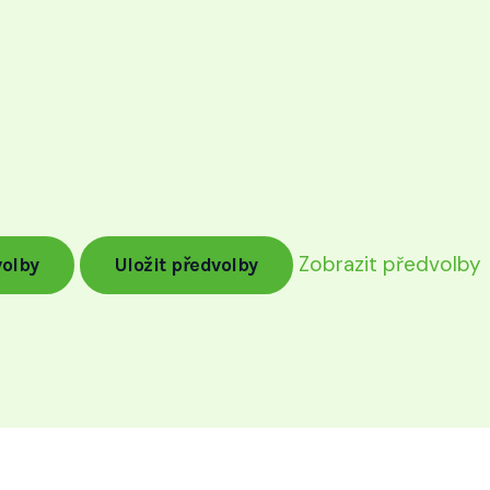
Zobrazit předvolby
volby
Uložit předvolby