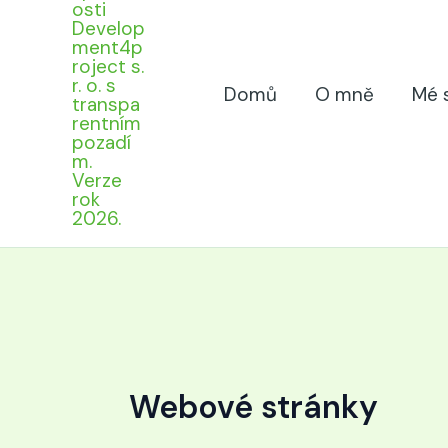
Domů
O mně
Mé 
Webové stránky