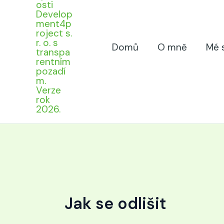
Domů
O mně
Mé 
Jak se odlišit