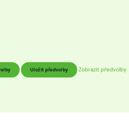
Zobrazit předvolby
volby
Uložit předvolby